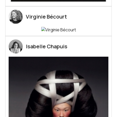
Kostia
Nadja la Ganza
Virginie Bécourt
Florence Lemoine
Hélène Leroy
Maëlenn Le Clainche
Isabelle Chapuis
Valérie Marty
Zhao Mengge
Hom Nguyen
Kouka Ntadi
Pascale Beneteau
Patrick Laroche
JonOne
Gérard Rancinan
Dominique Rivaux
David Rodriguez Caballero