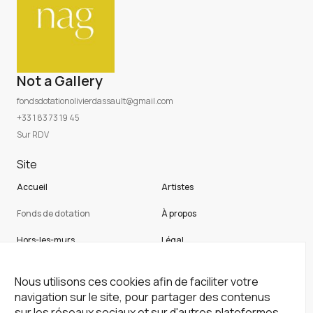
Not a Gallery
fondsdotationolivierdassault@gmail.com
+33 1 83 73 19 45
Sur RDV
Site
Accueil
Artistes
Fonds de dotation
À propos
Hors-les-murs
Légal
Not a gallery
Cookies
Nous utilisons ces cookies afin de faciliter votre
Newsletter
navigation sur le site, pour partager des contenus
sur les réseaux sociaux et sur d'autres plateformes