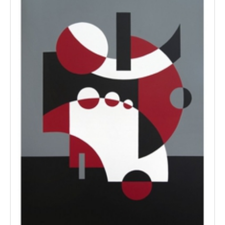
Cosima Holland
Olivier Dassault
Monique de Roux
Étiyé Dimma Poulsen
Alexandre Donzé-Solis
Maurice Douard
Daniel Favre
Tom Geleb
Jean-Yves Gosti
Philippe Haroche
Lea Hoche
André Hogommat
Laurence Imbert
Fuad Kapidzic
Marik Korus