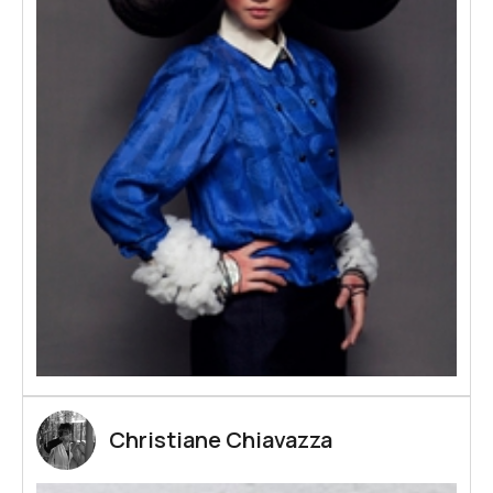
Lou Ros
Pascale Seil
Karen Swami
Marie-Anne Thieffry
Barthélémy Toguo
Alexandre Valette
Nadine Vergues
RU XIAO FAN
Christiane Chiavazza