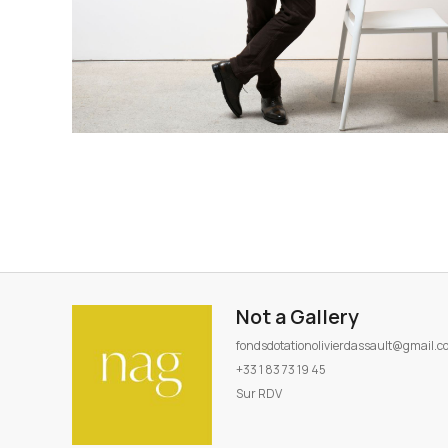
Not a Gallery
fondsdotationolivierdassault@gmail.
+33 1 83 73 19 45
Sur RDV