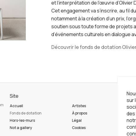
et l’interprétation de l’œuvre d’Olivier 
Cet engagement va s’inscrire, au fil 
notamment à la création d’un prix, l’org
soutien sous toute forme de projets a
d’événements culturels en dialogue av
Découvrir le fonds de dotation Olivie
Nous
Site
Ne
sur 
com
Accueil
Artistes
Ins
soci
des 
Fonds de dotation
À propos
notr
Hors-les-murs
Légal
con
Ré
Not a gallery
Cookies
con