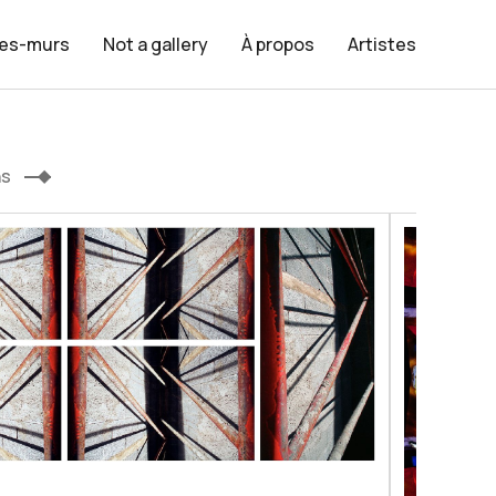
les-murs
Not a gallery
À propos
Artistes
ns