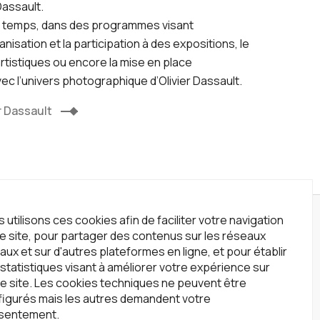
Dassault.
du temps, dans des programmes visant
anisation et la participation à des expositions, le
rtistiques ou encore la mise en place
ec l’univers photographique d’Olivier Dassault.
r Dassault
 utilisons ces cookies afin de faciliter votre navigation
wsletter
le site, pour partager des contenus sur les réseaux
crivez-vous à notre newsletter !
aux et sur d'autres plateformes en ligne, et pour établir
statistiques visant à améliorer votre expérience sur
S'inscrire
e site. Les cookies techniques ne peuvent être
figurés mais les autres demandent votre
seaux sociaux
sentement.