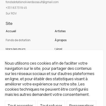
fondsdotationolivierdassault@gmail.com
+33 1 83 73 19 45
Sur RDV
Site
Accueil
Artistes
Fonds de dotation
À propos
Hors-les-murs
Légal
Not a gallery
Cookies
Nous utilisons ces cookies afin de faciliter votre
Newsletter
navigation sur le site, pour partager des contenus
sur les réseaux sociaux et sur d'autres plateformes
Inscrivez-vous à notre newsletter !
en ligne, et pour établir des statistiques visant à
améliorer votre expérience sur notre site. Les
S'inscrire
cookies techniques ne peuvent être configurés
Réseaux sociaux
mais les autres demandent votre consentement.
Tout accepter
Tout refuser
Personnaliser