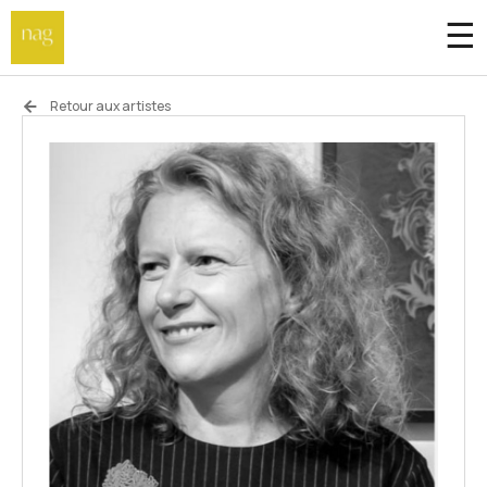
☰
Accueil
Retour aux artistes
Fonds de dotation
Hors-les-murs
Not a gallery
À propos
Artistes