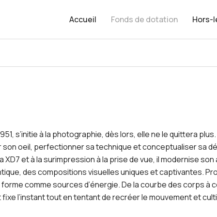
Accueil
Fonds de dotation
Hors-
1951, s’initie à la photographie, dès lors, elle ne le quittera 
r son oeil, perfectionner sa technique et conceptualiser sa 
ta XD7 et à la surimpression à la prise de vue, il modernise 
tique, des compositions visuelles uniques et captivantes. Pro
la forme comme sources d’énergie. De la courbe des corps à ce
 fixe l’instant tout en tentant de recréer le mouvement et cultiv
. Le format et le procédé de révélation de l’image dépendront d