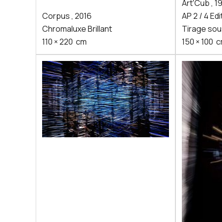
Art'Cub
,
1
Corpus
,
2016
AP 2 / 4 Edi
Chromaluxe Brillant
Tirage sou
110
×
220
cm
150
×
100
c