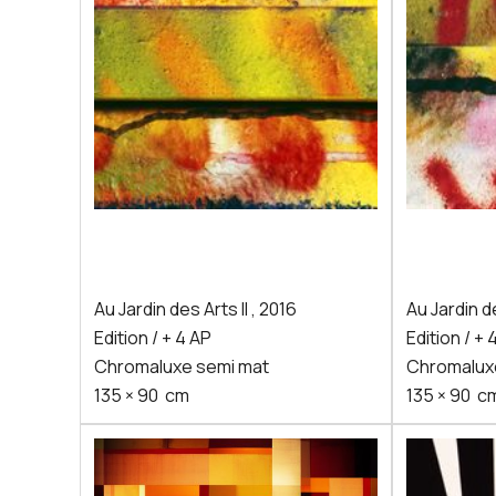
Au Jardin des Arts II
,
2016
Au Jardin de
Edition / + 4 AP
Edition / + 
Chromaluxe semi mat
Chromalux
135
×
90
cm
135
×
90
c