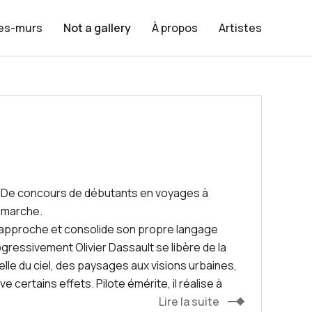
les-murs
Not a gallery
À propos
Artistes
plus. De concours de débutants en voyages à
démarche.
son approche et consolide son propre langage
gressivement Olivier Dassault se libère de la
lle du ciel, des paysages aux visions urbaines,
e certains effets. Pilote émérite, il réalise à
e l’émotion qu’elle suscite, pour en délivrer
Lire la suite