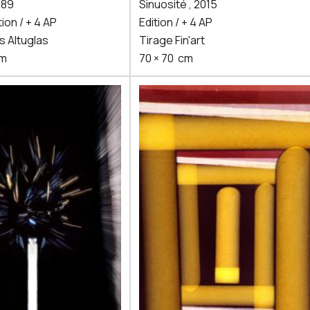
989
Sinuosité
,
2015
tion / + 4 AP
Edition / + 4 AP
s Altuglas
Tirage Fin'art
m
70
×
70
cm