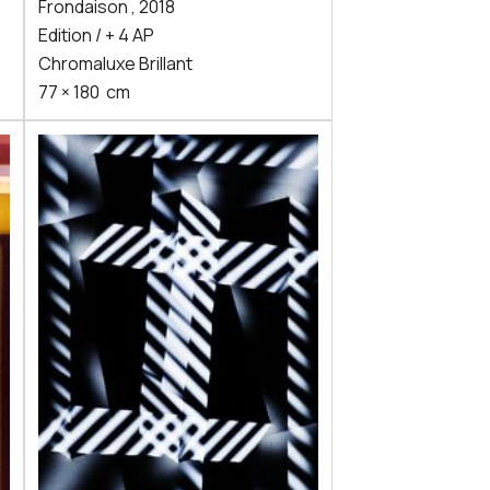
Frondaison
,
2018
Edition / + 4 AP
Chromaluxe Brillant
77
×
180
cm