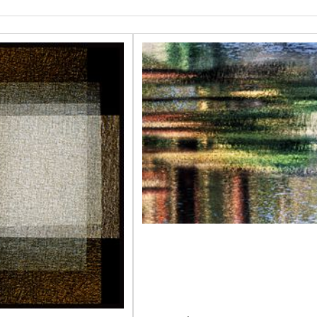
 restera une quête de réflexions obsédantes, vers le cliché u
té et de la virtuosité de son geste. L’image fugace se fige dans
s le monde entier, de Paris à New York, de Madrid à Marrakech,
onale de France au Israel Museum de Jérusalem, du Museum of 
nt les collections du Centre Pompidou à Paris.
’Assemblée nationale et occupait de hautes fonctions au sein du
em­eure mon credo. » disait-il.