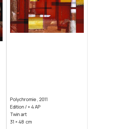
Polychromie
,
2011
Edition / + 4 AP
Twin art
31
×
48
cm