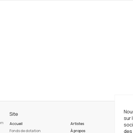
Nous
Site
Ne
sur 
com
Accueil
Artistes
Ins
soci
des 
Fonds de dotation
À propos