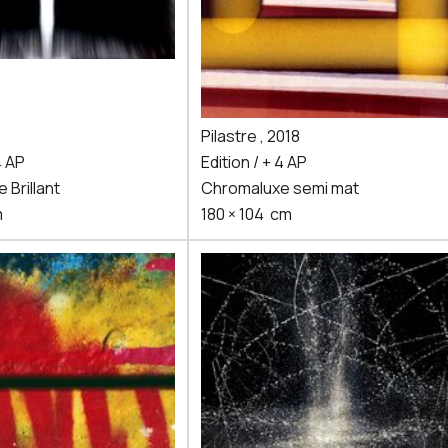
Pilastre
,
2018
4 AP
Edition / + 4 AP
 Brillant
Chromaluxe semi mat
m
180
×
104
cm