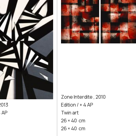
Zone Interdite
,
2010
2013
Edition / + 4 AP
4 AP
Twin art
26
×
40
cm
26
×
40
cm