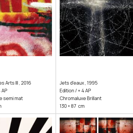
s Arts III
,
2016
Jets d'eaux
,
1995
4 AP
Edition / + 4 AP
e semi mat
Chromaluxe Brillant
m
130
×
87
cm