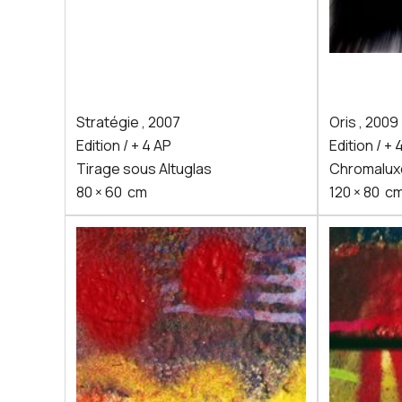
Stratégie
,
2007
Oris
,
2009
Edition / + 4 AP
Edition / + 
Tirage sous Altuglas
Chromaluxe
80
×
60
cm
120
×
80
c