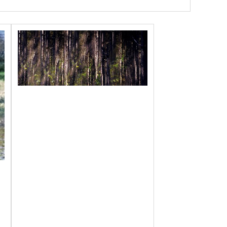
ltime et inédit. Ses confessions iconiques
 l’éternité immobile.
 et s’inscrivent au catalogue de plusieurs
Fine Arts à Houston au Texas au Palm Springs Art
 Groupe Dassault, c’est bien sa carrière