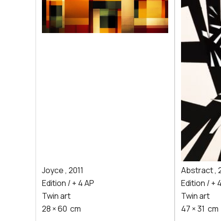
Joyce
,
2011
Abstract
,
Edition / + 4 AP
Edition / + 
Twin art
Twin art
28
×
60
cm
47
×
31
cm