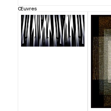
toute sa lumière et sa profondeur. Son approche
Œuvres
attestent de son esprit espiègle, de sa sensibili
Ses photographies font l’objet d’expositions dan
musées et institutions, de la Bibliothèque Nati
Museum en Californie. En 2023, son oeuvre rejoi
Si Olivier Dassault était par ailleurs député à l
artistique qui le distingue. « Peindre la lumière d