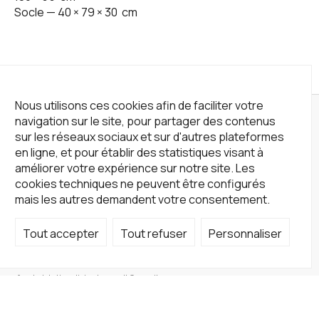
Socle —
40
×
79
×
30
cm
Nous utilisons ces cookies afin de faciliter votre
navigation sur le site, pour partager des contenus
sur les réseaux sociaux et sur d'autres plateformes
en ligne, et pour établir des statistiques visant à
améliorer votre expérience sur notre site. Les
cookies techniques ne peuvent être configurés
mais les autres demandent votre consentement.
Tout accepter
Tout refuser
Personnaliser
Not a Gallery
fondsdotationolivierdassault@gmail.com
+33 1 83 73 19 45
Sur RDV