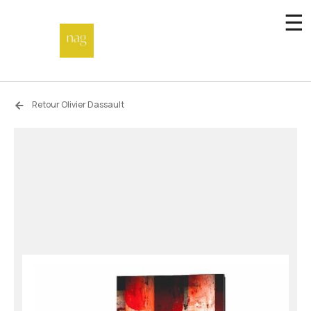
☰
Accueil
Retour Olivier Dassault
Fonds de dotation
Hors-les-murs
Not a gallery
À propos
Artistes