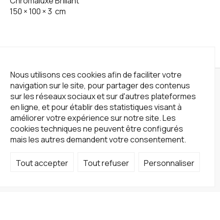
Chromaluxe Brillant
150
×
100
×
3
cm
Nous utilisons ces cookies afin de faciliter votre
navigation sur le site, pour partager des contenus
sur les réseaux sociaux et sur d'autres plateformes
en ligne, et pour établir des statistiques visant à
améliorer votre expérience sur notre site. Les
cookies techniques ne peuvent être configurés
mais les autres demandent votre consentement.
Tout accepter
Tout refuser
Personnaliser
Not a Gallery
fondsdotationolivierdassault@gmail.com
+33 1 83 73 19 45
Sur RDV