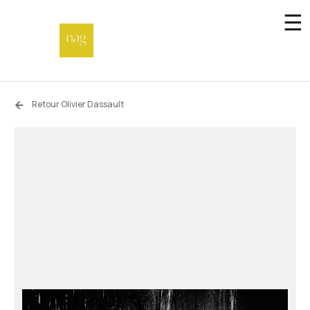
☰
Accueil
Retour Olivier Dassault
Fonds de dotation
Hors-les-murs
Not a gallery
À propos
Artistes