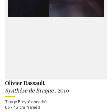
Olivier Dassault
Synthèse de Braque
,
2010
Tirage Baryté encadré
63
×
43
cm
framed