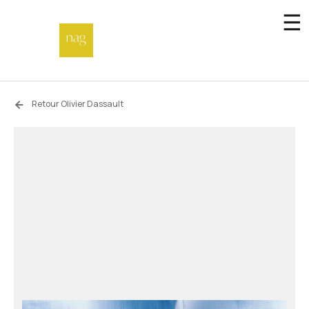
☰
Accueil
Retour Olivier Dassault
Fonds de dotation
Hors-les-murs
Not a gallery
À propos
Artistes