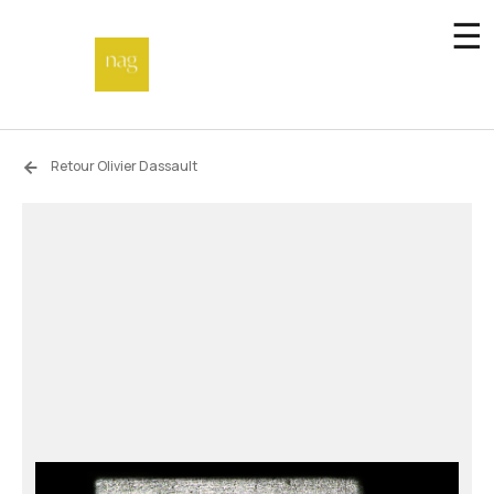
☰
Accueil
Retour Olivier Dassault
Fonds de dotation
Hors-les-murs
Not a gallery
À propos
Artistes