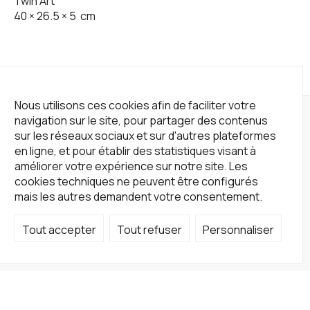
Twin Art
40
×
26.5
×
5
cm
Nous utilisons ces cookies afin de faciliter votre
navigation sur le site, pour partager des contenus
sur les réseaux sociaux et sur d'autres plateformes
en ligne, et pour établir des statistiques visant à
améliorer votre expérience sur notre site. Les
cookies techniques ne peuvent être configurés
mais les autres demandent votre consentement.
Tout accepter
Tout refuser
Personnaliser
Not a Gallery
fondsdotationolivierdassault@gmail.com
+33 1 83 73 19 45
Sur RDV