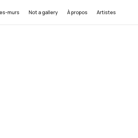
les-murs
Not a gallery
À propos
Artistes