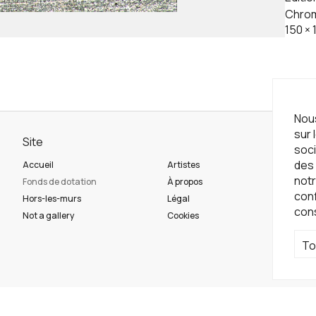
Chrom
150
×
Nous
sur 
Site
Ne
soci
des 
Accueil
Artistes
Ins
notr
Fonds de dotation
À propos
con
Hors-les-murs
Légal
con
Ré
Not a gallery
Cookies
To