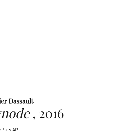
ier Dassault
ynode
,
2016
n / + 4 AP