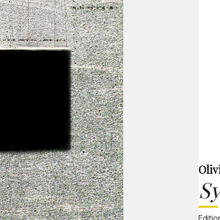
Oliv
S
Editio