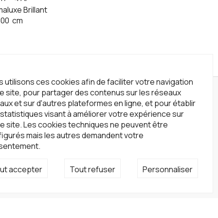
aluxe Brillant
100
cm
 utilisons ces cookies afin de faciliter votre navigation
le site, pour partager des contenus sur les réseaux
wsletter
aux et sur d'autres plateformes en ligne, et pour établir
statistiques visant à améliorer votre expérience sur
crivez-vous à notre newsletter !
e site. Les cookies techniques ne peuvent être
S'inscrire
figurés mais les autres demandent votre
sentement.
seaux sociaux
ut accepter
Tout refuser
Personnaliser