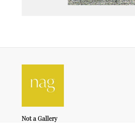
Not a Gallery
fondsdotationolivierdassault@gmail.com
+33 1 83 73 19 45