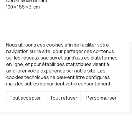
Chromaluxe Brillant
100
×
166
×
3
cm
Nous utilisons ces cookies afin de faciliter votre
navigation sur le site, pour partager des contenus
sur les réseaux sociaux et sur d'autres plateformes
en ligne, et pour établir des statistiques visant à
améliorer votre expérience sur notre site. Les
cookies techniques ne peuvent être configurés
mais les autres demandent votre consentement.
Tout accepter
Tout refuser
Personnaliser
Not a Gallery
fondsdotationolivierdassault@gmail.com
+33 1 83 73 19 45
Sur RDV