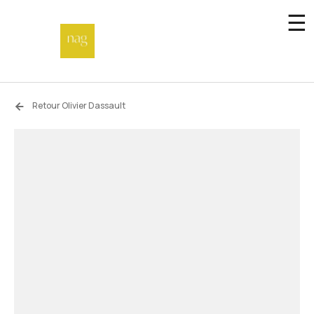
☰
Accueil
Retour Olivier Dassault
Fonds de dotation
Hors-les-murs
Not a gallery
À propos
Artistes