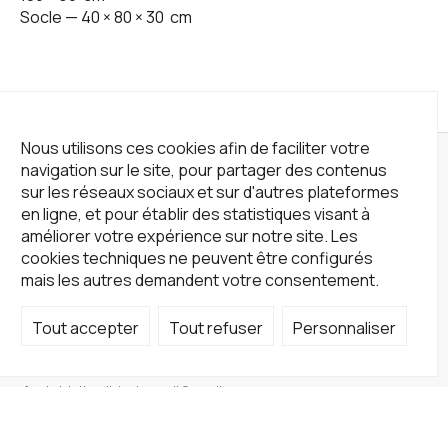
Socle —
40
×
80
×
30
cm
Nous utilisons ces cookies afin de faciliter votre
navigation sur le site, pour partager des contenus
sur les réseaux sociaux et sur d'autres plateformes
en ligne, et pour établir des statistiques visant à
améliorer votre expérience sur notre site. Les
cookies techniques ne peuvent être configurés
mais les autres demandent votre consentement.
Tout accepter
Tout refuser
Personnaliser
Not a Gallery
fondsdotationolivierdassault@gmail.com
+33 1 83 73 19 45
Sur RDV