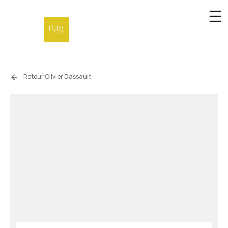
☰
Accueil
Retour Olivier Dassault
Fonds de dotation
Hors-les-murs
Not a gallery
À propos
Artistes