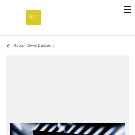
☰
Accueil
Retour Olivier Dassault
Fonds de dotation
Hors-les-murs
Not a gallery
À propos
Artistes