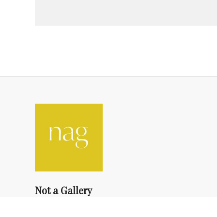
Not a Gallery
fondsdotationolivierdassault@gmail.com
+33 1 83 73 19 45