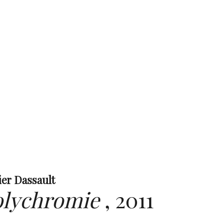
ier Dassault
olychromie
,
2011