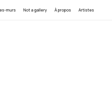
les-murs
Not a gallery
À propos
Artistes