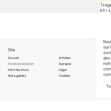
Tirag
63
×
4
Nous
sur 
Site
Ne
soci
des 
Accueil
Artistes
Ins
notr
Fonds de dotation
À propos
con
Hors-les-murs
Légal
con
Ré
Not a gallery
Cookies
To