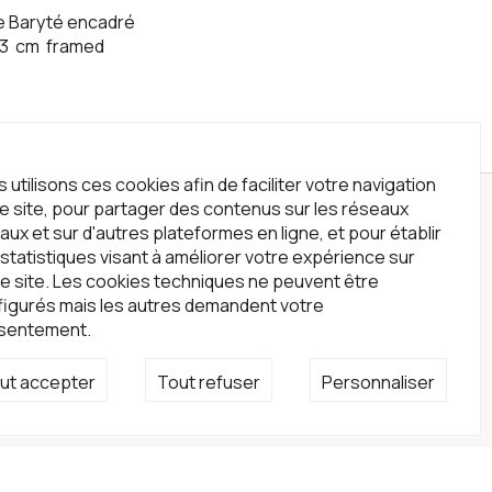
e Baryté encadré
3
cm
framed
 utilisons ces cookies afin de faciliter votre navigation
le site, pour partager des contenus sur les réseaux
wsletter
aux et sur d'autres plateformes en ligne, et pour établir
statistiques visant à améliorer votre expérience sur
crivez-vous à notre newsletter !
e site. Les cookies techniques ne peuvent être
S'inscrire
figurés mais les autres demandent votre
sentement.
seaux sociaux
ut accepter
Tout refuser
Personnaliser