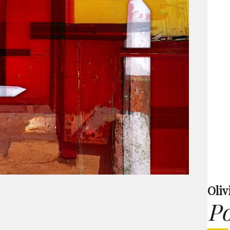
Oliv
P