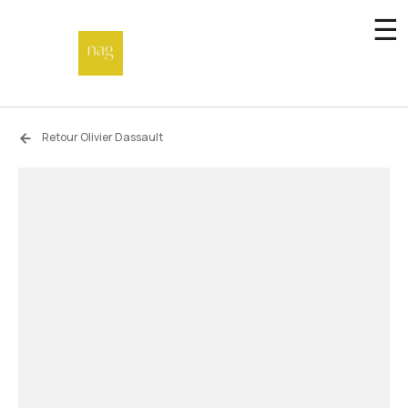
☰
Accueil
Retour Olivier Dassault
Fonds de dotation
Hors-les-murs
Not a gallery
À propos
Artistes