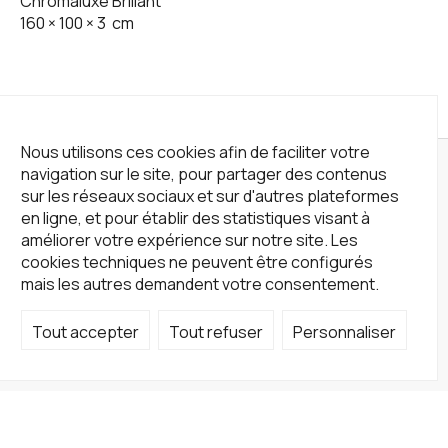
Chromaluxe Brillant
160
×
100
×
3
cm
Nous utilisons ces cookies afin de faciliter votre
navigation sur le site, pour partager des contenus
sur les réseaux sociaux et sur d'autres plateformes
en ligne, et pour établir des statistiques visant à
améliorer votre expérience sur notre site. Les
cookies techniques ne peuvent être configurés
mais les autres demandent votre consentement.
Tout accepter
Tout refuser
Personnaliser
Not a Gallery
fondsdotationolivierdassault@gmail.com
+33 1 83 73 19 45
Sur RDV