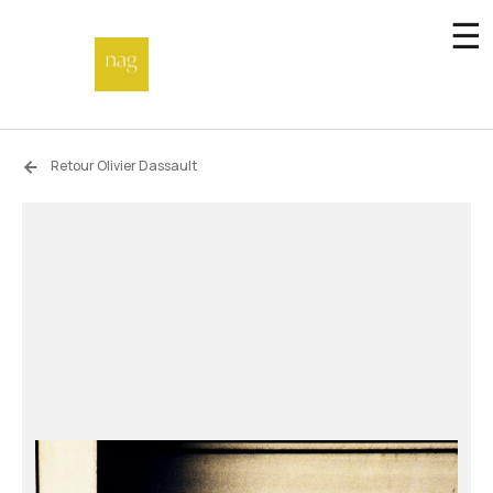
☰
Accueil
Retour Olivier Dassault
Fonds de dotation
Hors-les-murs
Not a gallery
À propos
Artistes