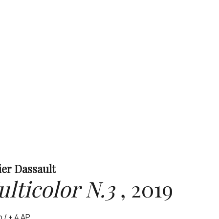
ier Dassault
lticolor N.3
,
2019
n / + 4 AP