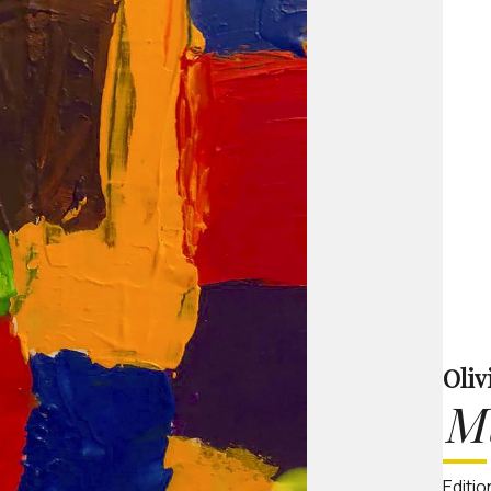
Oliv
Mu
Editio