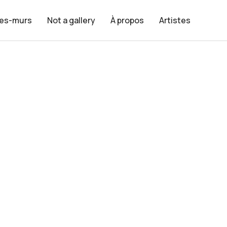
les-murs
Not a gallery
À propos
Artistes