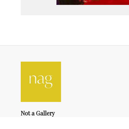
Not a Gallery
fondsdotationolivierdassault@gmail.com
+33 1 83 73 19 45