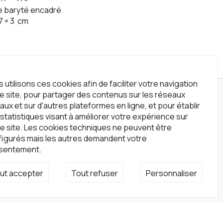
e baryté encadré
7
×
3
cm
 utilisons ces cookies afin de faciliter votre navigation
le site, pour partager des contenus sur les réseaux
wsletter
aux et sur d'autres plateformes en ligne, et pour établir
statistiques visant à améliorer votre expérience sur
crivez-vous à notre newsletter !
e site. Les cookies techniques ne peuvent être
S'inscrire
figurés mais les autres demandent votre
sentement.
seaux sociaux
ut accepter
Tout refuser
Personnaliser