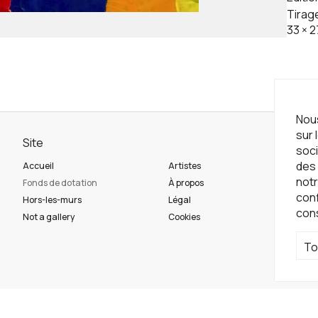
Tirag
33
×
2
Nous
sur 
Site
Ne
soci
des 
Accueil
Artistes
Ins
notr
Fonds de dotation
À propos
con
Hors-les-murs
Légal
con
Ré
Not a gallery
Cookies
To