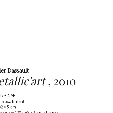
ier Dassault
tallic'art
,
2010
n / + 4 AP
aluxe Brillant
82
×
3
cm
neaux —
120
×
48
×
3
cm
chaque