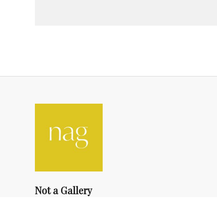
Not a Gallery
fondsdotationolivierdassault@gmail.com
+33 1 83 73 19 45