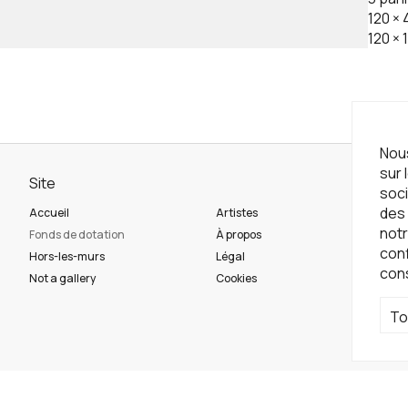
120
×
120
×
Nous
sur 
Site
Ne
soci
des 
Accueil
Artistes
Ins
notr
Fonds de dotation
À propos
con
Hors-les-murs
Légal
con
Ré
Not a gallery
Cookies
To