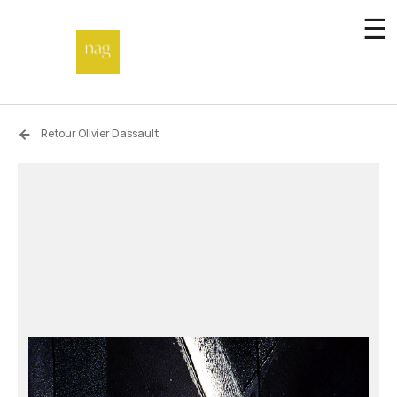
☰
Accueil
Retour Olivier Dassault
Fonds de dotation
Hors-les-murs
Not a gallery
À propos
Artistes