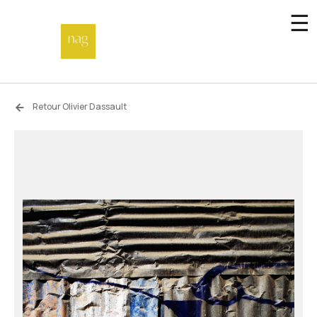
☰
Accueil
Retour Olivier Dassault
Fonds de dotation
Hors-les-murs
Not a gallery
À propos
Artistes