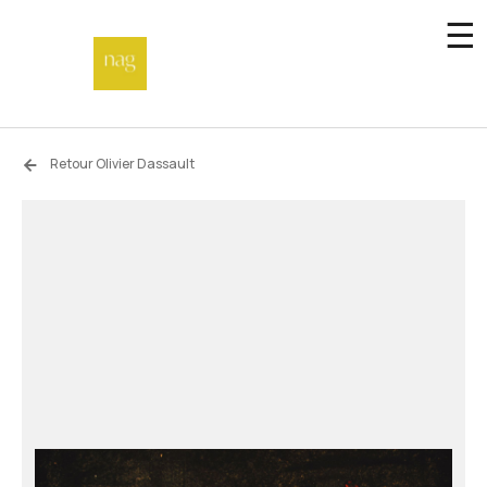
☰
Accueil
Retour Olivier Dassault
Fonds de dotation
Hors-les-murs
Not a gallery
À propos
Artistes