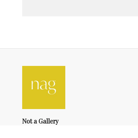
Not a Gallery
fondsdotationolivierdassault@gmail.com
+33 1 83 73 19 45