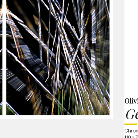
Oliv
G
Chrom
110
×
7