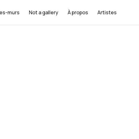
les-murs
Not a gallery
À propos
Artistes