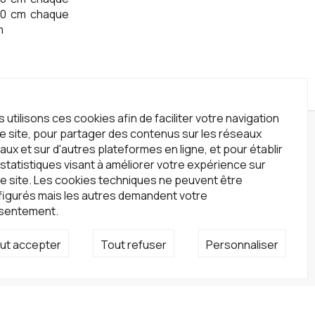
0
cm
chaque
m
 utilisons ces cookies afin de faciliter votre navigation
le site, pour partager des contenus sur les réseaux
wsletter
aux et sur d'autres plateformes en ligne, et pour établir
statistiques visant à améliorer votre expérience sur
crivez-vous à notre newsletter !
e site. Les cookies techniques ne peuvent être
S'inscrire
figurés mais les autres demandent votre
sentement.
seaux sociaux
ut accepter
Tout refuser
Personnaliser