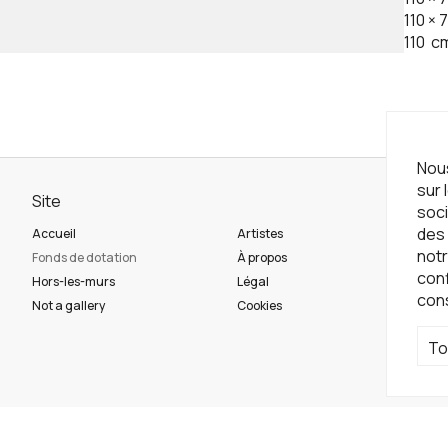
110
×
7
110
c
Nous
sur 
Site
Ne
soci
des 
Accueil
Artistes
Ins
notr
Fonds de dotation
À propos
con
Hors-les-murs
Légal
con
Ré
Not a gallery
Cookies
To