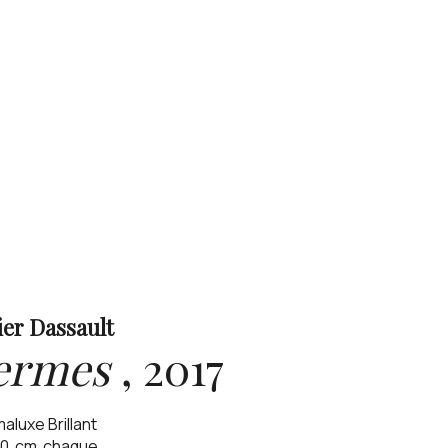
ier Dassault
ermes
,
2017
aluxe Brillant
0
cm
chaque