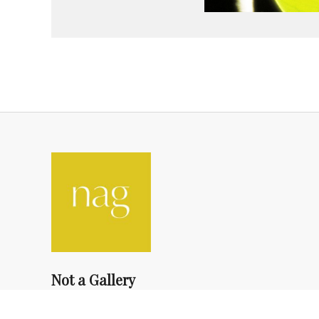
Not a Gallery
fondsdotationolivierdassault@gmail.com
+33 1 83 73 19 45