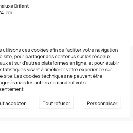
aluxe Brillant
74
cm
 utilisons ces cookies afin de faciliter votre navigation
le site, pour partager des contenus sur les réseaux
wsletter
aux et sur d'autres plateformes en ligne, et pour établir
statistiques visant à améliorer votre expérience sur
crivez-vous à notre newsletter !
e site. Les cookies techniques ne peuvent être
S'inscrire
figurés mais les autres demandent votre
sentement.
seaux sociaux
ut accepter
Tout refuser
Personnaliser