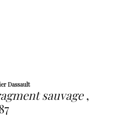
ier Dassault
ragment sauvage
,
87