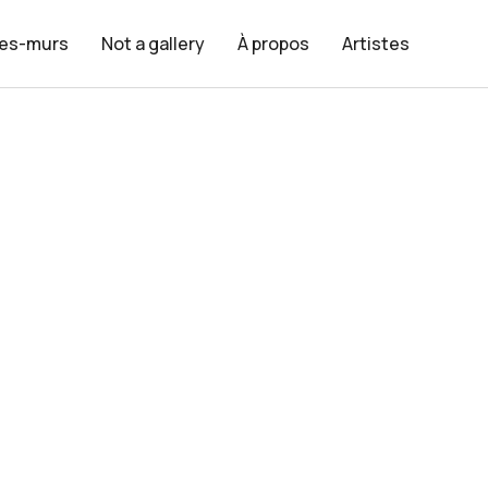
les-murs
Not a gallery
À propos
Artistes