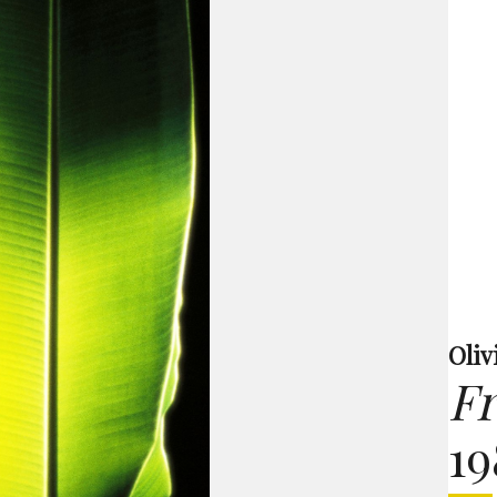
Oliv
F
19