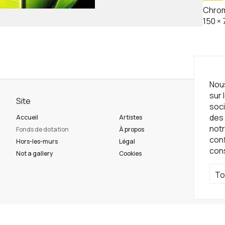
Chrom
150
×
Nous
sur 
Site
Ne
soci
des 
Accueil
Artistes
Ins
notr
Fonds de dotation
À propos
con
Hors-les-murs
Légal
con
Ré
Not a gallery
Cookies
To