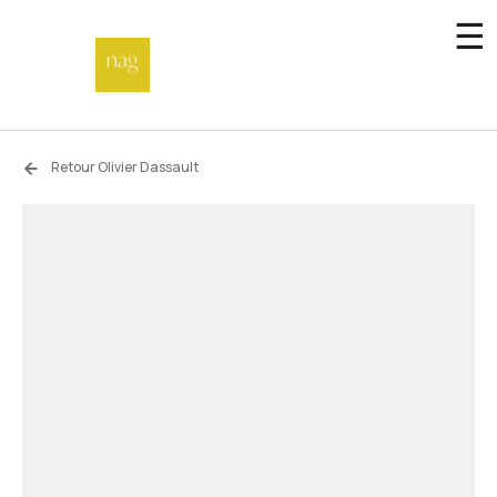
☰
Accueil
Retour Olivier Dassault
Fonds de dotation
Hors-les-murs
Not a gallery
À propos
Artistes