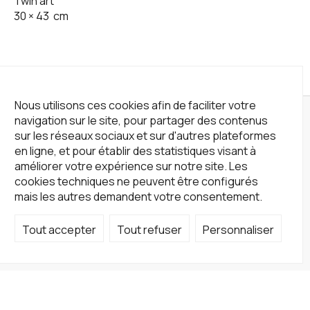
Twin art
30
×
43
cm
Nous utilisons ces cookies afin de faciliter votre
navigation sur le site, pour partager des contenus
sur les réseaux sociaux et sur d'autres plateformes
en ligne, et pour établir des statistiques visant à
améliorer votre expérience sur notre site. Les
cookies techniques ne peuvent être configurés
mais les autres demandent votre consentement.
Tout accepter
Tout refuser
Personnaliser
Not a Gallery
fondsdotationolivierdassault@gmail.com
+33 1 83 73 19 45
Sur RDV