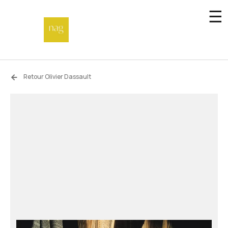
☰
Accueil
Retour Olivier Dassault
Fonds de dotation
Hors-les-murs
Not a gallery
À propos
Artistes