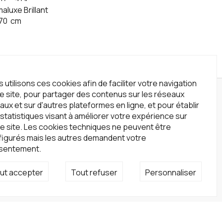
aluxe Brillant
70
cm
 utilisons ces cookies afin de faciliter votre navigation
le site, pour partager des contenus sur les réseaux
wsletter
aux et sur d'autres plateformes en ligne, et pour établir
statistiques visant à améliorer votre expérience sur
crivez-vous à notre newsletter !
e site. Les cookies techniques ne peuvent être
S'inscrire
figurés mais les autres demandent votre
sentement.
seaux sociaux
ut accepter
Tout refuser
Personnaliser