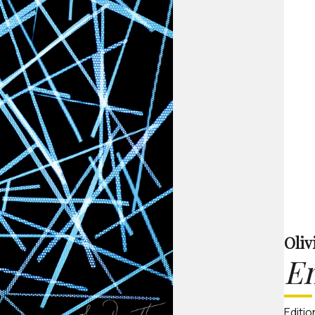
Oliv
E
Editio