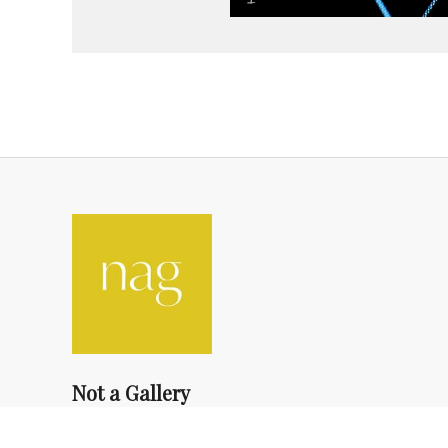
Not a Gallery
fondsdotationolivierdassault@gmail.com
+33 1 83 73 19 45