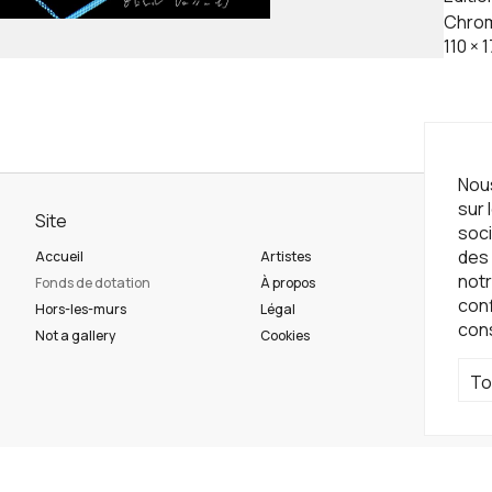
Chrom
110
×
1
Nous
sur 
Site
Ne
soci
des 
Accueil
Artistes
Ins
notr
Fonds de dotation
À propos
con
Hors-les-murs
Légal
con
Ré
Not a gallery
Cookies
To