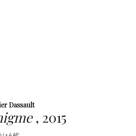
ier Dassault
nigme
,
2015
n / + 4 AP