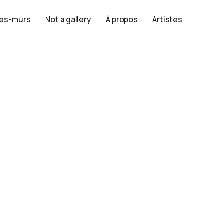
les-murs
Not a gallery
À propos
Artistes