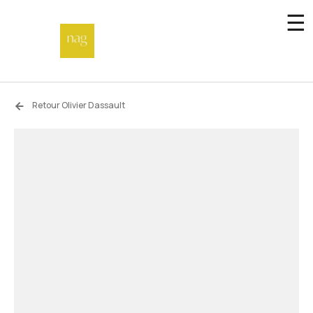
☰
Accueil
Retour Olivier Dassault
Fonds de dotation
Hors-les-murs
Not a gallery
À propos
Artistes