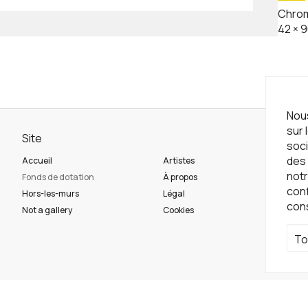
Chrom
42
×
9
Nous
sur 
Site
Ne
soci
des 
Accueil
Artistes
Ins
notr
Fonds de dotation
À propos
con
Hors-les-murs
Légal
con
Ré
Not a gallery
Cookies
To