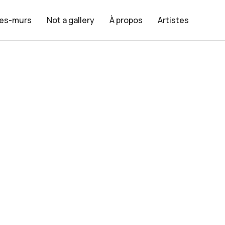
les-murs
Not a gallery
À propos
Artistes