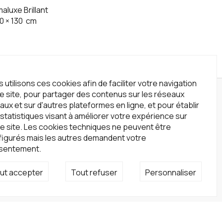
aluxe Brillant
0
×
130
cm
 utilisons ces cookies afin de faciliter votre navigation
le site, pour partager des contenus sur les réseaux
wsletter
aux et sur d'autres plateformes en ligne, et pour établir
statistiques visant à améliorer votre expérience sur
crivez-vous à notre newsletter !
e site. Les cookies techniques ne peuvent être
S'inscrire
figurés mais les autres demandent votre
sentement.
seaux sociaux
ut accepter
Tout refuser
Personnaliser