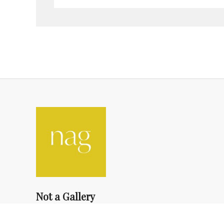
Not a Gallery
fondsdotationolivierdassault@gmail.com
+33 1 83 73 19 45