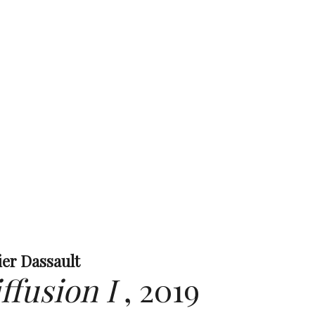
ier Dassault
ffusion I
,
2019