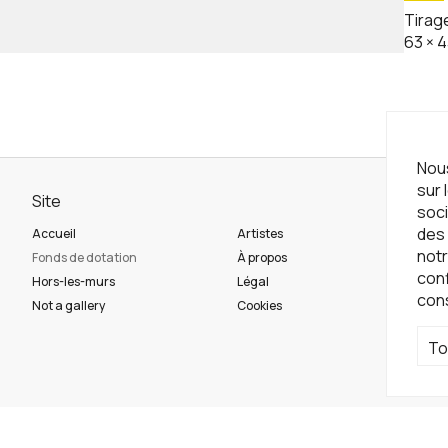
Tirag
63
×
4
Nous
sur 
Site
Ne
soci
des 
Accueil
Artistes
Ins
notr
Fonds de dotation
À propos
con
Hors-les-murs
Légal
con
Ré
Not a gallery
Cookies
To