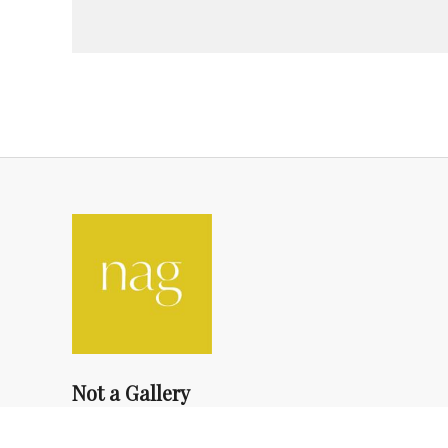
Not a Gallery
fondsdotationolivierdassault@gmail.com
+33 1 83 73 19 45