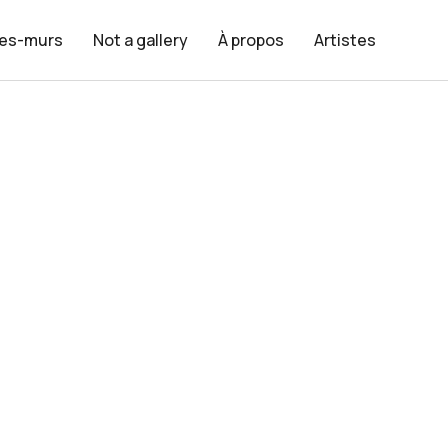
les-murs
Not a gallery
À propos
Artistes