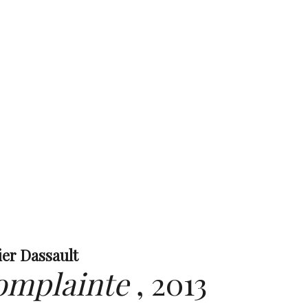
ier Dassault
omplainte
,
2013