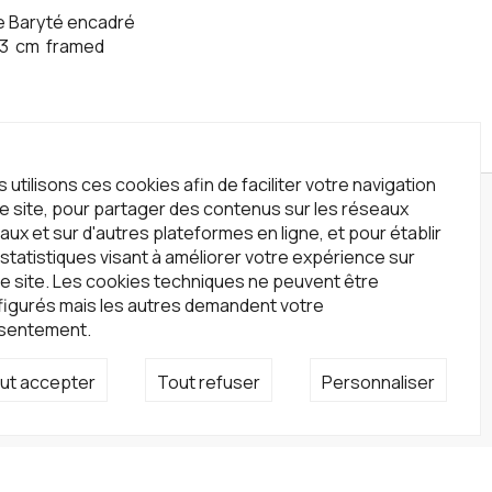
e Baryté encadré
3
cm
framed
 utilisons ces cookies afin de faciliter votre navigation
le site, pour partager des contenus sur les réseaux
wsletter
aux et sur d'autres plateformes en ligne, et pour établir
statistiques visant à améliorer votre expérience sur
crivez-vous à notre newsletter !
e site. Les cookies techniques ne peuvent être
S'inscrire
figurés mais les autres demandent votre
sentement.
seaux sociaux
ut accepter
Tout refuser
Personnaliser