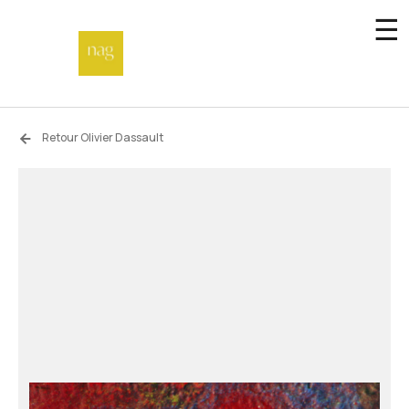
☰
Accueil
Retour Olivier Dassault
Fonds de dotation
Hors-les-murs
Not a gallery
À propos
Artistes