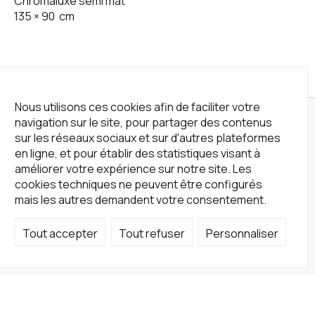
Chromaluxe semi mat
135
×
90
cm
Nous utilisons ces cookies afin de faciliter votre
navigation sur le site, pour partager des contenus
sur les réseaux sociaux et sur d'autres plateformes
en ligne, et pour établir des statistiques visant à
améliorer votre expérience sur notre site. Les
cookies techniques ne peuvent être configurés
mais les autres demandent votre consentement.
Tout accepter
Tout refuser
Personnaliser
Not a Gallery
fondsdotationolivierdassault@gmail.com
+33 1 83 73 19 45
Sur RDV