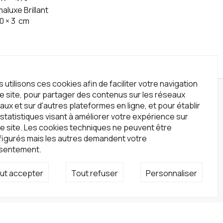
aluxe Brillant
0
×
3
cm
 utilisons ces cookies afin de faciliter votre navigation
le site, pour partager des contenus sur les réseaux
wsletter
aux et sur d'autres plateformes en ligne, et pour établir
statistiques visant à améliorer votre expérience sur
crivez-vous à notre newsletter !
e site. Les cookies techniques ne peuvent être
S'inscrire
figurés mais les autres demandent votre
sentement.
seaux sociaux
ut accepter
Tout refuser
Personnaliser