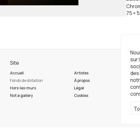
Chrom
75
×
5
Nous
sur 
Site
Ne
soci
des 
Accueil
Artistes
Ins
notr
Fonds de dotation
À propos
con
Hors-les-murs
Légal
con
Ré
Not a gallery
Cookies
To