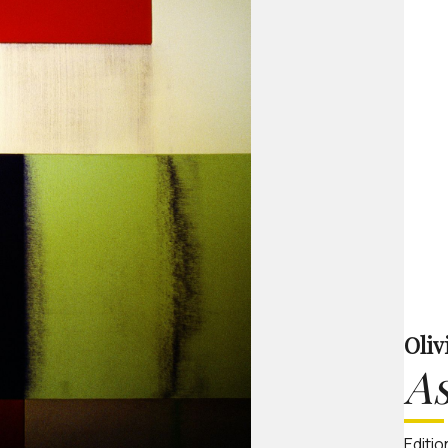
Oliv
A
Editio