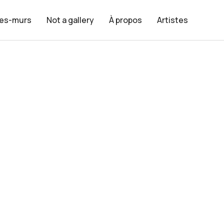
les-murs
Not a gallery
À propos
Artistes