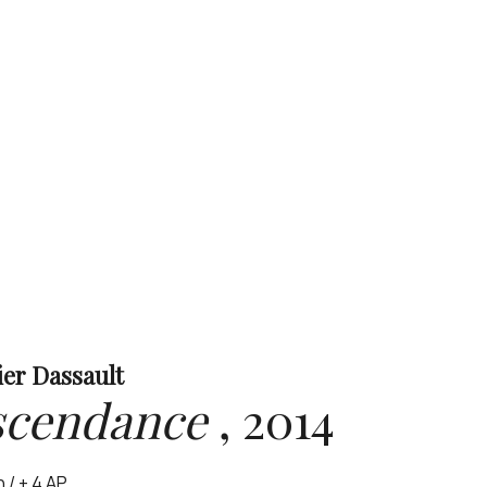
ier Dassault
scendance
,
2014
n / + 4 AP