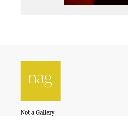
Not a Gallery
fondsdotationolivierdassault@gmail.com
+33 1 83 73 19 45