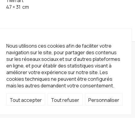
Twin art
47
×
31
cm
Nous utilisons ces cookies afin de faciliter votre
navigation sur le site, pour partager des contenus
sur les réseaux sociaux et sur d'autres plateformes
en ligne, et pour établir des statistiques visant à
améliorer votre expérience sur notre site. Les
cookies techniques ne peuvent être configurés
mais les autres demandent votre consentement.
Tout accepter
Tout refuser
Personnaliser
Not a Gallery
fondsdotationolivierdassault@gmail.com
+33 1 83 73 19 45
Sur RDV