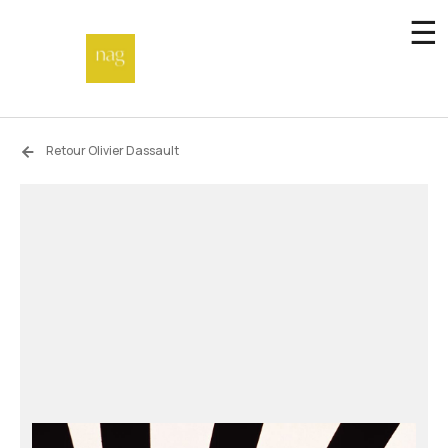
☰
Accueil
Retour Olivier Dassault
Fonds de dotation
Hors-les-murs
Not a gallery
À propos
Artistes