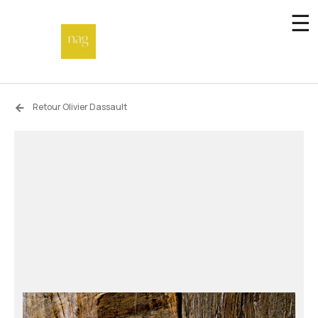
☰
Accueil
Retour Olivier Dassault
Fonds de dotation
Hors-les-murs
Not a gallery
À propos
Artistes