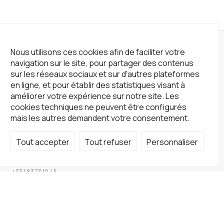
Nous utilisons ces cookies afin de faciliter votre
navigation sur le site, pour partager des contenus
sur les réseaux sociaux et sur d'autres plateformes
en ligne, et pour établir des statistiques visant à
améliorer votre expérience sur notre site. Les
cookies techniques ne peuvent être configurés
mais les autres demandent votre consentement.
Tout accepter
Tout refuser
Personnaliser
Not a Gallery
fondsdotationolivierdassault@gmail.com
+33 1 83 73 19 45
Sur RDV
Site
Accueil
Artistes