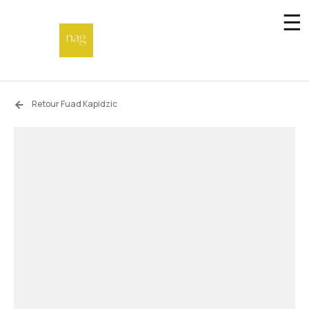
☰
Accueil
Retour Fuad Kapidzic
Fonds de dotation
Hors-les-murs
Not a gallery
À propos
Artistes