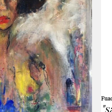
Fuad
"s