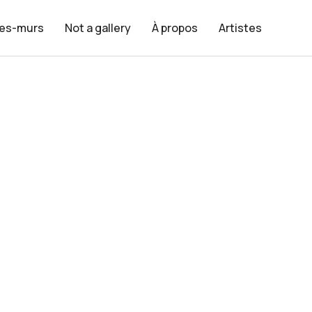
les-murs
Not a gallery
À propos
Artistes