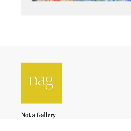
Not a Gallery
fondsdotationolivierdassault@gmail.com
+33 1 83 73 19 45