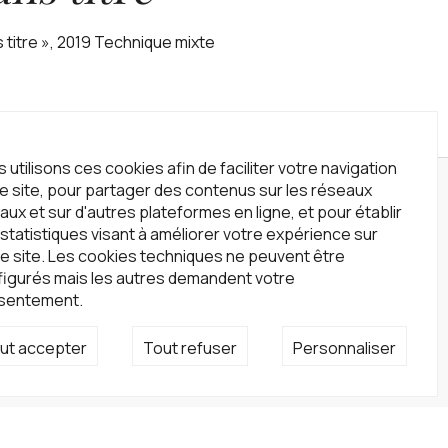
 titre », 2019 Technique mixte‍
 utilisons ces cookies afin de faciliter votre navigation
le site, pour partager des contenus sur les réseaux
wsletter
aux et sur d'autres plateformes en ligne, et pour établir
statistiques visant à améliorer votre expérience sur
crivez-vous à notre newsletter !
e site. Les cookies techniques ne peuvent être
S'inscrire
figurés mais les autres demandent votre
sentement.
seaux sociaux
ut accepter
Tout refuser
Personnaliser