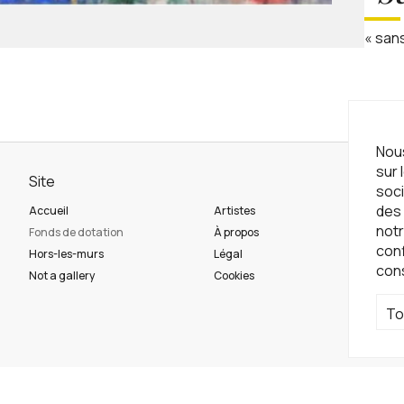
« sans
Nous
sur 
Site
Ne
soci
des 
Accueil
Artistes
Ins
notr
Fonds de dotation
À propos
con
Hors-les-murs
Légal
con
Ré
Not a gallery
Cookies
To