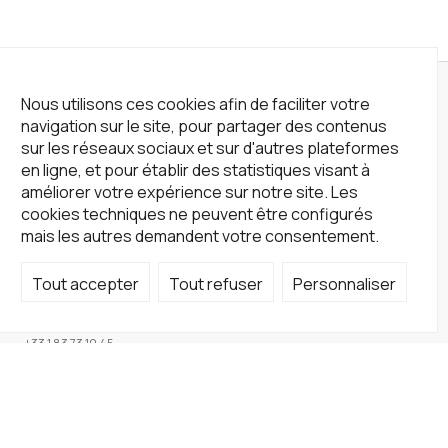
Nous utilisons ces cookies afin de faciliter votre
navigation sur le site, pour partager des contenus
sur les réseaux sociaux et sur d'autres plateformes
en ligne, et pour établir des statistiques visant à
améliorer votre expérience sur notre site. Les
cookies techniques ne peuvent être configurés
mais les autres demandent votre consentement.
Tout accepter
Tout refuser
Personnaliser
Not a Gallery
fondsdotationolivierdassault@gmail.com
+33 1 83 73 19 45
Sur RDV
Site
Accueil
Artistes