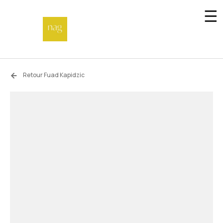
☰
Accueil
Retour Fuad Kapidzic
Fonds de dotation
Hors-les-murs
Not a gallery
À propos
Artistes