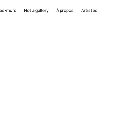
les-murs
Not a gallery
À propos
Artistes