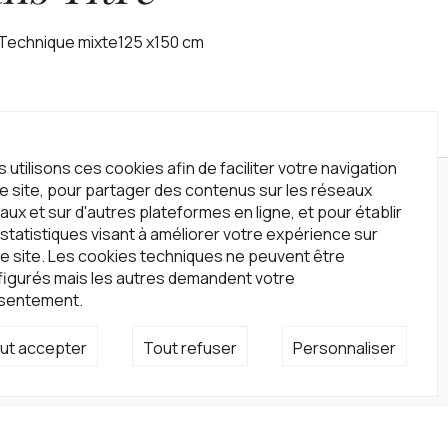
 Technique mixte125 x150 cm‍
 utilisons ces cookies afin de faciliter votre navigation
le site, pour partager des contenus sur les réseaux
wsletter
aux et sur d'autres plateformes en ligne, et pour établir
statistiques visant à améliorer votre expérience sur
crivez-vous à notre newsletter !
e site. Les cookies techniques ne peuvent être
S'inscrire
figurés mais les autres demandent votre
sentement.
seaux sociaux
ut accepter
Tout refuser
Personnaliser