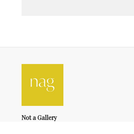
Not a Gallery
fondsdotationolivierdassault@gmail.com
+33 1 83 73 19 45