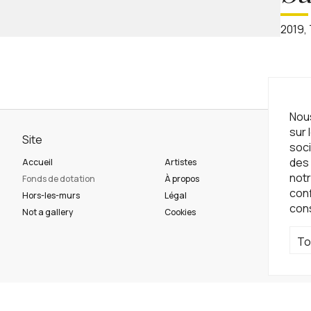
2019,
Nous
sur 
Site
Ne
soci
des 
Accueil
Artistes
Ins
notr
Fonds de dotation
À propos
con
Hors-les-murs
Légal
con
Ré
Not a gallery
Cookies
To