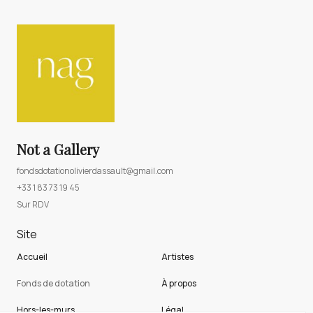
Not a Gallery
fondsdotationolivierdassault@gmail.com
+33 1 83 73 19 45
Sur RDV
Site
Accueil
Artistes
Fonds de dotation
À propos
Hors-les-murs
Légal