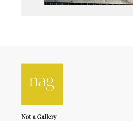
Not a Gallery
fondsdotationolivierdassault@gmail.com
+33 1 83 73 19 45