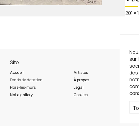
201
×
Nous
sur 
Site
Ne
soci
des 
Accueil
Artistes
Ins
notr
Fonds de dotation
À propos
con
Hors-les-murs
Légal
con
Ré
Not a gallery
Cookies
To