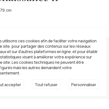
179
cm
 utilisons ces cookies afin de faciliter votre navigation
le site, pour partager des contenus sur les réseaux
wsletter
aux et sur d'autres plateformes en ligne, et pour établir
statistiques visant à améliorer votre expérience sur
crivez-vous à notre newsletter !
e site. Les cookies techniques ne peuvent être
S'inscrire
figurés mais les autres demandent votre
sentement.
seaux sociaux
ut accepter
Tout refuser
Personnaliser