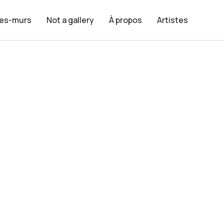
les-murs
Not a gallery
À propos
Artistes