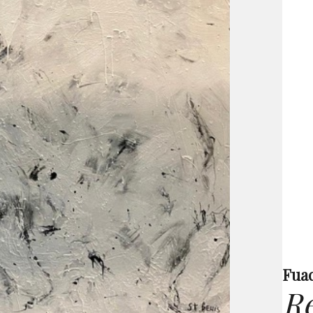
Fuad
Re