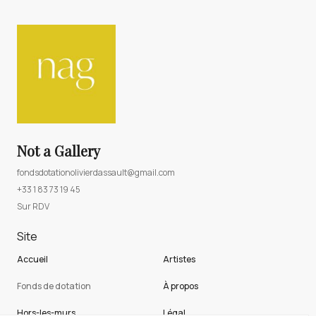
Not a Gallery
fondsdotationolivierdassault@gmail.com
+33 1 83 73 19 45
Sur RDV
Site
Accueil
Artistes
Fonds de dotation
À propos
Hors-les-murs
Légal