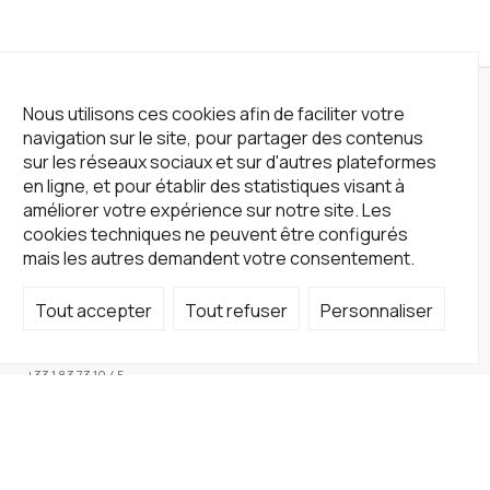
Nous utilisons ces cookies afin de faciliter votre
navigation sur le site, pour partager des contenus
sur les réseaux sociaux et sur d'autres plateformes
en ligne, et pour établir des statistiques visant à
améliorer votre expérience sur notre site. Les
cookies techniques ne peuvent être configurés
mais les autres demandent votre consentement.
Tout accepter
Tout refuser
Personnaliser
Not a Gallery
fondsdotationolivierdassault@gmail.com
+33 1 83 73 19 45
Sur RDV
Site
Accueil
Artistes