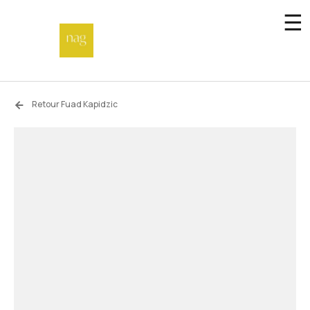
☰
Accueil
Retour Fuad Kapidzic
Fonds de dotation
Hors-les-murs
Not a gallery
À propos
Artistes