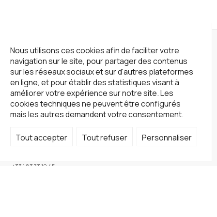
Nous utilisons ces cookies afin de faciliter votre
navigation sur le site, pour partager des contenus
sur les réseaux sociaux et sur d'autres plateformes
en ligne, et pour établir des statistiques visant à
améliorer votre expérience sur notre site. Les
cookies techniques ne peuvent être configurés
mais les autres demandent votre consentement.
Tout accepter
Tout refuser
Personnaliser
Not a Gallery
fondsdotationolivierdassault@gmail.com
+33 1 83 73 19 45
Sur RDV
Site
Accueil
Artistes