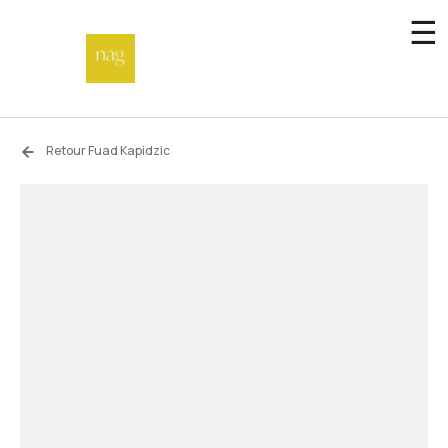
☰
Accueil
Retour Fuad Kapidzic
Fonds de dotation
Hors-les-murs
Not a gallery
À propos
Artistes