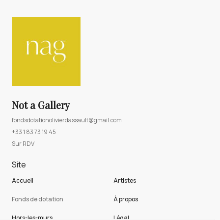
Not a Gallery
fondsdotationolivierdassault@gmail.com
+33 1 83 73 19 45
Sur RDV
Site
Accueil
Artistes
Fonds de dotation
À propos
Hors-les-murs
Légal