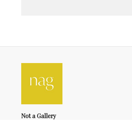
Not a Gallery
fondsdotationolivierdassault@gmail.com
+33 1 83 73 19 45