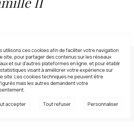
mille II
 utilisons ces cookies afin de faciliter votre navigation
le site, pour partager des contenus sur les réseaux
wsletter
aux et sur d'autres plateformes en ligne, et pour établir
statistiques visant à améliorer votre expérience sur
crivez-vous à notre newsletter !
e site. Les cookies techniques ne peuvent être
S'inscrire
figurés mais les autres demandent votre
sentement.
seaux sociaux
ut accepter
Tout refuser
Personnaliser