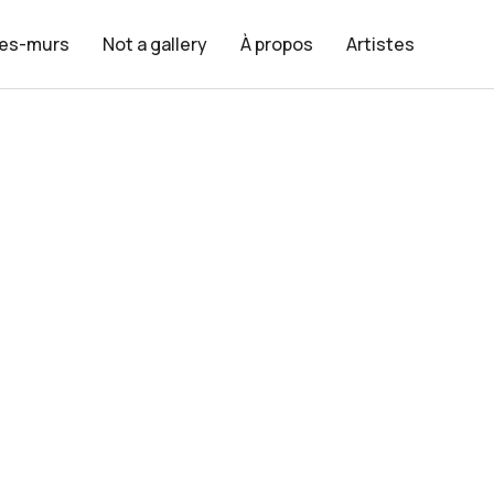
les-murs
Not a gallery
À propos
Artistes