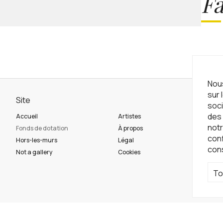
Fa
Nous
sur 
Site
Ne
soci
des 
Accueil
Artistes
Ins
notr
Fonds de dotation
À propos
con
Hors-les-murs
Légal
con
Ré
Not a gallery
Cookies
To