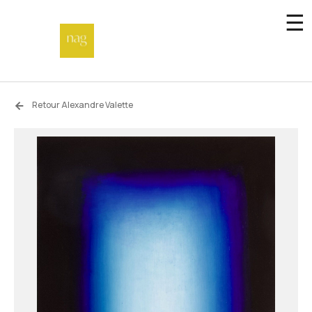
☰
Accueil
Retour Alexandre Valette
Fonds de dotation
Hors-les-murs
Not a gallery
À propos
Artistes