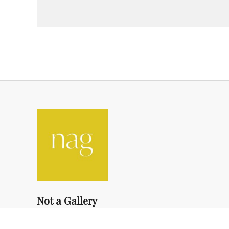
Not a Gallery
fondsdotationolivierdassault@gmail.com
+33 1 83 73 19 45