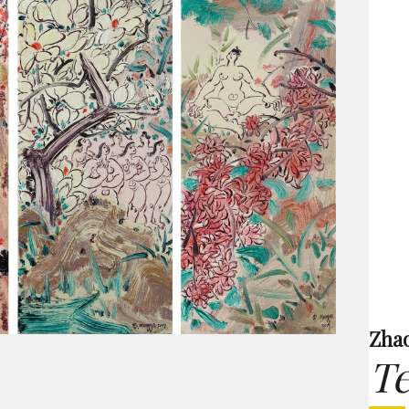
Zha
Te