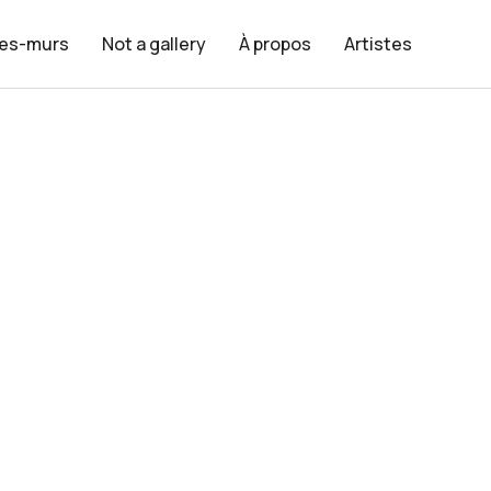
les-murs
Not a gallery
À propos
Artistes