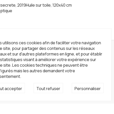
secrete, 2019Huile sur toile, 120x40 cm
iptique
 utilisons ces cookies afin de faciliter votre navigation
le site, pour partager des contenus sur les réseaux
wsletter
aux et sur d'autres plateformes en ligne, et pour établir
statistiques visant à améliorer votre expérience sur
crivez-vous à notre newsletter !
e site. Les cookies techniques ne peuvent être
S'inscrire
figurés mais les autres demandent votre
sentement.
seaux sociaux
ut accepter
Tout refuser
Personnaliser