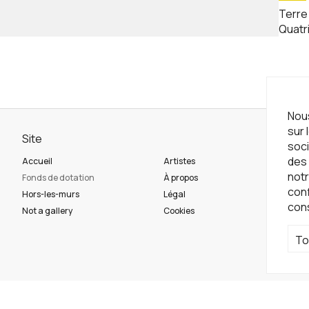
Terre 
Quatr
Nous
sur 
Site
Ne
soci
des 
Accueil
Artistes
Ins
notr
Fonds de dotation
À propos
con
Hors-les-murs
Légal
con
Ré
Not a gallery
Cookies
To