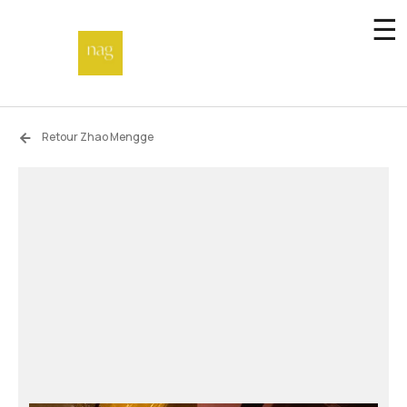
☰
Accueil
Retour Zhao Mengge
Fonds de dotation
Hors-les-murs
Not a gallery
À propos
Artistes