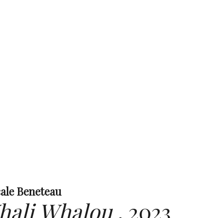
ale Beneteau
hali Whalou
,
2023