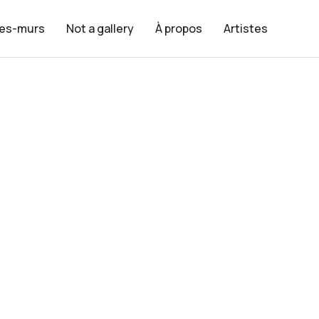
les-murs
Not a gallery
À propos
Artistes