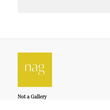
Not a Gallery
fondsdotationolivierdassault@gmail.com
+33 1 83 73 19 45