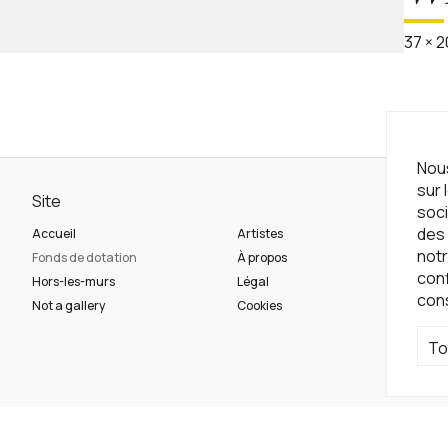
37
×
2
Nous
sur 
Site
Ne
soci
des 
Accueil
Artistes
Ins
notr
Fonds de dotation
À propos
con
Hors-les-murs
Légal
con
Ré
Not a gallery
Cookies
To