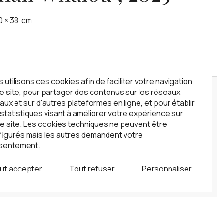
0
×
38
cm
 utilisons ces cookies afin de faciliter votre navigation
le site, pour partager des contenus sur les réseaux
wsletter
aux et sur d'autres plateformes en ligne, et pour établir
statistiques visant à améliorer votre expérience sur
crivez-vous à notre newsletter !
e site. Les cookies techniques ne peuvent être
S'inscrire
figurés mais les autres demandent votre
sentement.
seaux sociaux
ut accepter
Tout refuser
Personnaliser