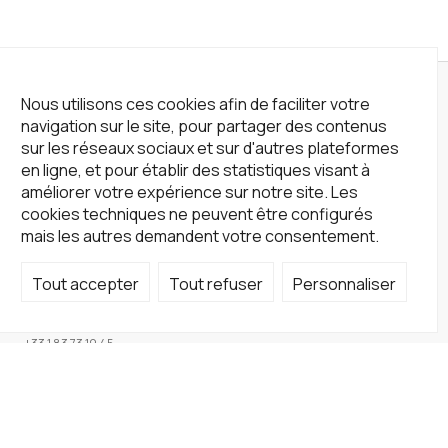
Nous utilisons ces cookies afin de faciliter votre
navigation sur le site, pour partager des contenus
sur les réseaux sociaux et sur d'autres plateformes
en ligne, et pour établir des statistiques visant à
améliorer votre expérience sur notre site. Les
cookies techniques ne peuvent être configurés
mais les autres demandent votre consentement.
Tout accepter
Tout refuser
Personnaliser
Not a Gallery
fondsdotationolivierdassault@gmail.com
+33 1 83 73 19 45
Sur RDV
Site
Accueil
Artistes