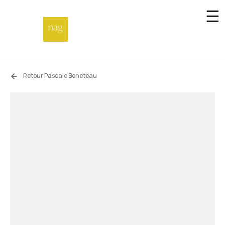
☰
Accueil
Retour Pascale Beneteau
Fonds de dotation
Hors-les-murs
Not a gallery
À propos
Artistes