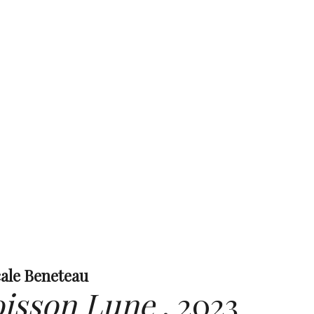
ale Beneteau
isson Lune
,
2023