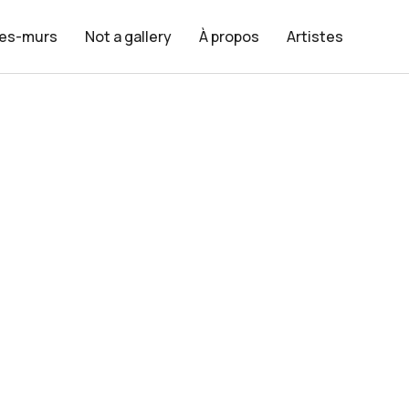
les-murs
Not a gallery
À propos
Artistes