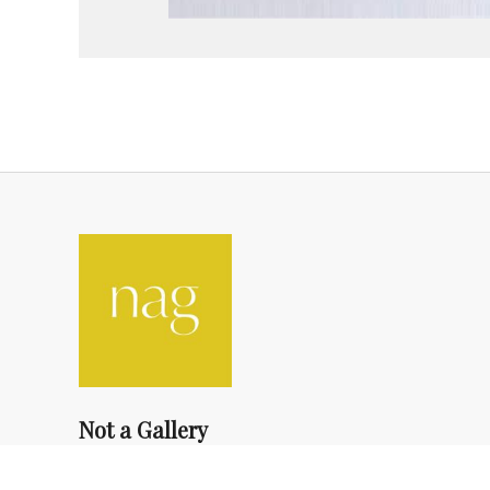
Not a Gallery
fondsdotationolivierdassault@gmail.com
+33 1 83 73 19 45