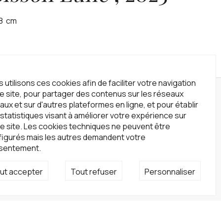
8
cm
 utilisons ces cookies afin de faciliter votre navigation
le site, pour partager des contenus sur les réseaux
wsletter
aux et sur d'autres plateformes en ligne, et pour établir
statistiques visant à améliorer votre expérience sur
crivez-vous à notre newsletter !
e site. Les cookies techniques ne peuvent être
S'inscrire
figurés mais les autres demandent votre
sentement.
seaux sociaux
ut accepter
Tout refuser
Personnaliser