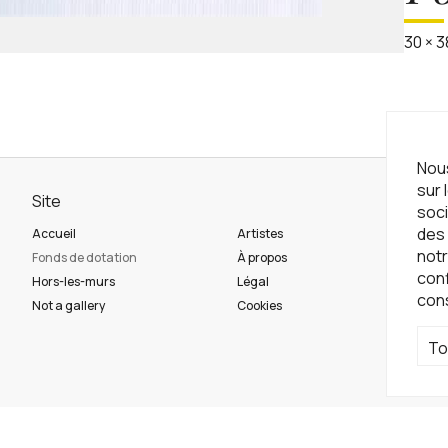
30
×
3
Nous
sur 
Site
Ne
soci
des 
Accueil
Artistes
Ins
notr
Fonds de dotation
À propos
con
Hors-les-murs
Légal
con
Ré
Not a gallery
Cookies
To