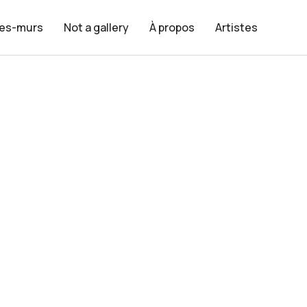
les-murs
Not a gallery
À propos
Artistes