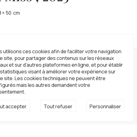
8
×
50
cm
 utilisons ces cookies afin de faciliter votre navigation
le site, pour partager des contenus sur les réseaux
wsletter
aux et sur d'autres plateformes en ligne, et pour établir
statistiques visant à améliorer votre expérience sur
crivez-vous à notre newsletter !
e site. Les cookies techniques ne peuvent être
S'inscrire
figurés mais les autres demandent votre
sentement.
seaux sociaux
ut accepter
Tout refuser
Personnaliser