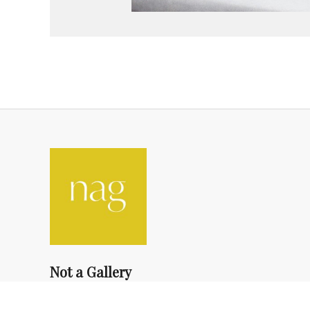
Not a Gallery
fondsdotationolivierdassault@gmail.com
+33 1 83 73 19 45