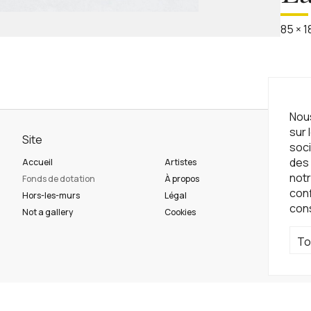
85
×
1
Nous
sur 
Site
Ne
soci
des 
Accueil
Artistes
Ins
notr
Fonds de dotation
À propos
con
Hors-les-murs
Légal
con
Ré
Not a gallery
Cookies
To